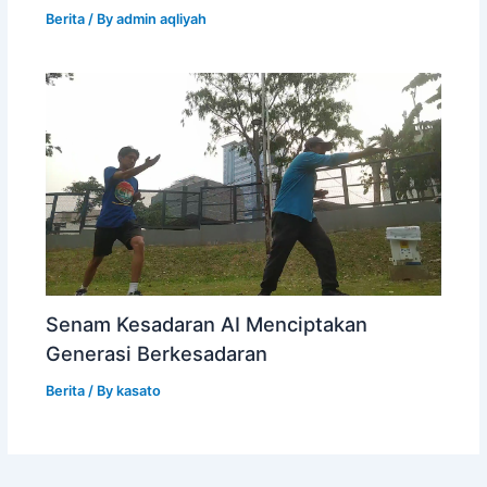
Berita
/ By
admin aqliyah
Senam Kesadaran AI Menciptakan
Generasi Berkesadaran
Berita
/ By
kasato