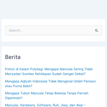
S
e
a
r
c
h
Berita
f
o
r
Pohon di Dalam Polybag: Mengapa Manusia Sering Tidak
:
Menyadari Sumber Kehidupan Sudah Sangat Dekat?
Mengapa Aqliyah Indonesia Tidak Mengenal Istilah Pensiun
atau Purna Bakti?
Mengapa Tubuh Manusia Tetap Bekerja Tanpa Pernah
Diperintah?
Manusia: Hardware, Software, Ruh, Jiwa, dan Akal –