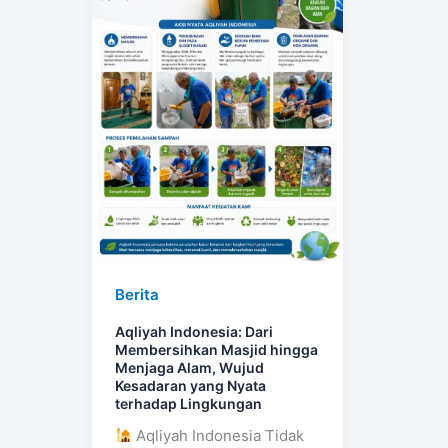
Masjid
hingga
Menjaga
Alam,
Wujud
Kesadaran
yang
Nyata
terhadap
Lingkungan
Berita
Aqliyah Indonesia: Dari
Membersihkan Masjid hingga
Menjaga Alam, Wujud
Kesadaran yang Nyata
terhadap Lingkungan
Aqliyah Indonesia Tidak