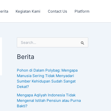
erita
Kegiatan Kami
Contact Us
Platform
S
e
a
Berita
r
c
h
Pohon di Dalam Polybag: Mengapa
f
Manusia Sering Tidak Menyadari
o
Sumber Kehidupan Sudah Sangat
r
Dekat?
:
Mengapa Aqliyah Indonesia Tidak
Mengenal Istilah Pensiun atau Purna
Bakti?