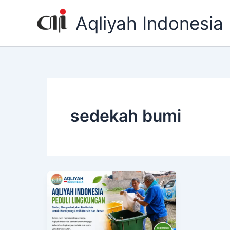
Skip
Aqliyah Indonesia
to
content
sedekah bumi
Aqliyah
Indonesia:
Dari
Membersihkan