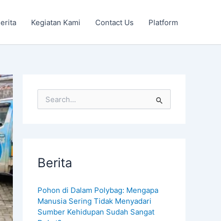
erita
Kegiatan Kami
Contact Us
Platform
S
e
a
r
c
h
f
Berita
o
r
:
Pohon di Dalam Polybag: Mengapa
Manusia Sering Tidak Menyadari
Sumber Kehidupan Sudah Sangat