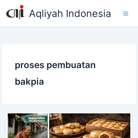
Skip
Aqliyah Indonesia
to
content
proses pembuatan
bakpia
Sejarah
dan
Proses