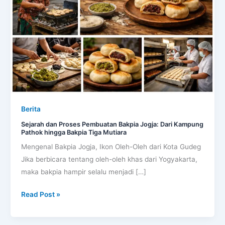
Pembuatan
Bakpia
Jogja:
Dari
Kampung
Pathok
hingga
Bakpia
Tiga
Berita
Mutiara
Sejarah dan Proses Pembuatan Bakpia Jogja: Dari Kampung
Pathok hingga Bakpia Tiga Mutiara
Mengenal Bakpia Jogja, Ikon Oleh-Oleh dari Kota Gudeg
Jika berbicara tentang oleh-oleh khas dari Yogyakarta,
maka bakpia hampir selalu menjadi […]
Read Post »