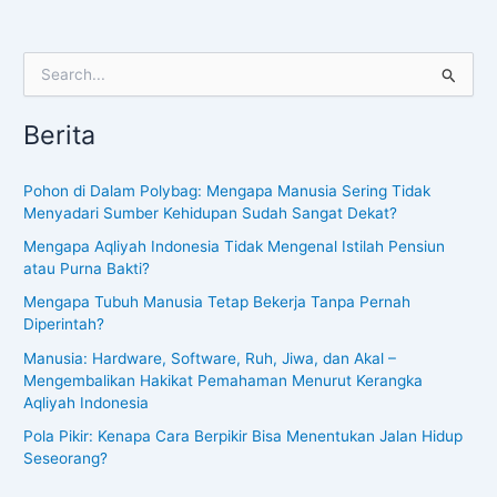
S
e
a
Berita
r
c
h
Pohon di Dalam Polybag: Mengapa Manusia Sering Tidak
f
Menyadari Sumber Kehidupan Sudah Sangat Dekat?
o
Mengapa Aqliyah Indonesia Tidak Mengenal Istilah Pensiun
r
atau Purna Bakti?
:
Mengapa Tubuh Manusia Tetap Bekerja Tanpa Pernah
Diperintah?
Manusia: Hardware, Software, Ruh, Jiwa, dan Akal –
Mengembalikan Hakikat Pemahaman Menurut Kerangka
Aqliyah Indonesia
Pola Pikir: Kenapa Cara Berpikir Bisa Menentukan Jalan Hidup
Seseorang?