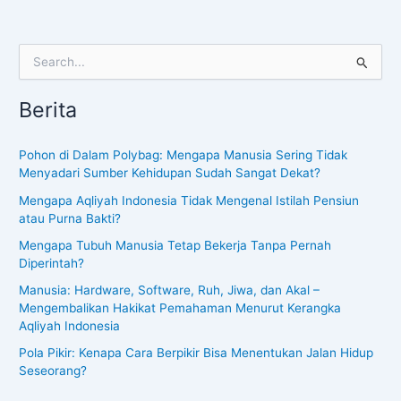
S
e
a
Berita
r
c
h
Pohon di Dalam Polybag: Mengapa Manusia Sering Tidak
f
Menyadari Sumber Kehidupan Sudah Sangat Dekat?
o
Mengapa Aqliyah Indonesia Tidak Mengenal Istilah Pensiun
r
atau Purna Bakti?
:
Mengapa Tubuh Manusia Tetap Bekerja Tanpa Pernah
Diperintah?
Manusia: Hardware, Software, Ruh, Jiwa, dan Akal –
Mengembalikan Hakikat Pemahaman Menurut Kerangka
Aqliyah Indonesia
Pola Pikir: Kenapa Cara Berpikir Bisa Menentukan Jalan Hidup
Seseorang?