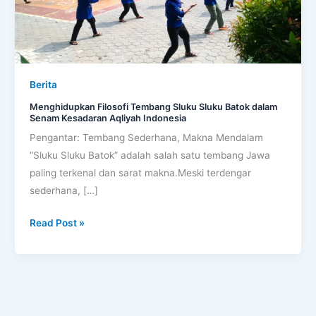
dalam
Senam
Kesadaran
Aqliyah
Berita
Indonesia
Menghidupkan Filosofi Tembang Sluku Sluku Batok dalam
Senam Kesadaran Aqliyah Indonesia
Pengantar: Tembang Sederhana, Makna Mendalam
“Sluku Sluku Batok” adalah salah satu tembang Jawa
paling terkenal dan sarat makna.Meski terdengar
sederhana, […]
Read Post »