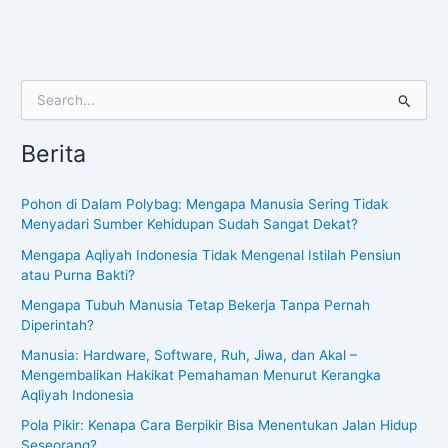
S
e
a
Berita
r
c
h
Pohon di Dalam Polybag: Mengapa Manusia Sering Tidak
f
Menyadari Sumber Kehidupan Sudah Sangat Dekat?
o
Mengapa Aqliyah Indonesia Tidak Mengenal Istilah Pensiun
r
atau Purna Bakti?
:
Mengapa Tubuh Manusia Tetap Bekerja Tanpa Pernah
Diperintah?
Manusia: Hardware, Software, Ruh, Jiwa, dan Akal –
Mengembalikan Hakikat Pemahaman Menurut Kerangka
Aqliyah Indonesia
Pola Pikir: Kenapa Cara Berpikir Bisa Menentukan Jalan Hidup
Seseorang?