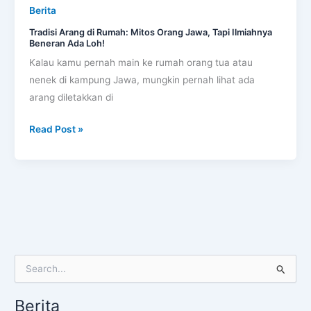
Loh!
Berita
Tradisi Arang di Rumah: Mitos Orang Jawa, Tapi Ilmiahnya
Beneran Ada Loh!
Kalau kamu pernah main ke rumah orang tua atau
nenek di kampung Jawa, mungkin pernah lihat ada
arang diletakkan di
Read Post »
S
e
a
Berita
r