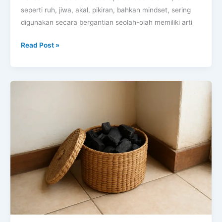
seperti ruh, jiwa, akal, pikiran, bahkan mindset, sering
digunakan secara bergantian seolah-olah memiliki arti
Read Post »
Tradisi
Arang
di
Rumah:
Mitos
Orang
Jawa,
Tapi
Ilmiahnya
Beneran
Ada