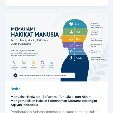
Manusia:
Hardware,
Software,
Ruh,
Jiwa,
dan
Akal
–
Mengembalikan
Hakikat
Pemahaman
Menurut
Berita
Kerangka
Manusia: Hardware, Software, Ruh, Jiwa, dan Akal –
Aqliyah
Mengembalikan Hakikat Pemahaman Menurut Kerangka
Indonesia
Aqliyah Indonesia
Pendahuluan Selama beberapa dekade terakhir, istilah